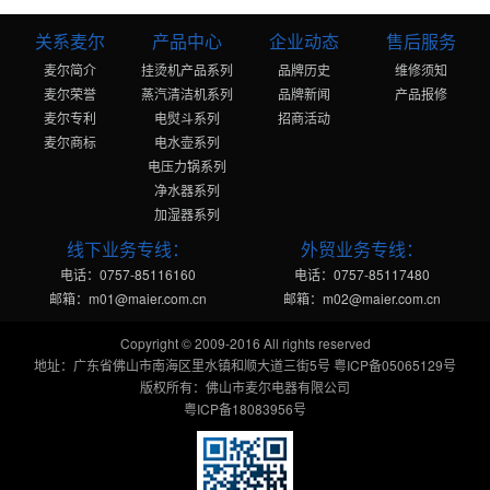
关系麦尔
产品中心
企业动态
售后服务
麦尔简介
挂烫机产品系列
品牌历史
维修须知
麦尔荣誉
蒸汽清洁机系列
品牌新闻
产品报修
麦尔专利
电熨斗系列
招商活动
麦尔商标
电水壶系列
电压力锅系列
净水器系列
加湿器系列
线下业务专线：
外贸业务专线：
电话：0757-85116160
电话：0757-85117480
邮箱：m01@maier.com.cn
邮箱：m02@maier.com.cn
Copyright © 2009-2016 All rights reserved
地址：广东省佛山市南海区里水镇和顺大道三街5号 粤ICP备05065129号
版权所有：佛山市麦尔电器有限公司
粤ICP备18083956号